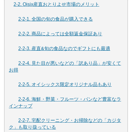
2-2. Oisix産直おとりよせ市場のメリット
2-2-1. 全国の旬の食品が購入できる
2-2-2. 商品によっては全額返金保証あり
2-2-3. 産直&旬の食品なのでギフトにも最適
2-2-4. 見た目が悪いなどの「訳あり品」が安くて
お得
2-2-5. オイシックス限定オリジナル品もあり
2-2-6. 海鮮・野菜・フルーツ・パンなど豊富なラ
インナップ
2-2-7. 宅配クリーニング・お掃除などの「カジタ
ク」も取り扱っている