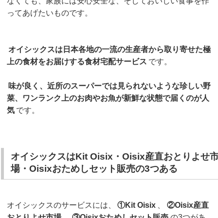
なくても、家族には安心安全な、そしておいしい食事を作
ってあげたいものです。
オイシックスは日本各地の一流の生産者から取り寄せた極
上の食材をお届けする食材宅配サービス
です。
味が良く、近所のスーパーでは見られないような珍しい野
菜、ワンランク上のお肉やお魚が新鮮な状態で届くのが人
気
です。
オイシックスはKit Oisix・Oisix産直おとりよせ
場・Oisixおためしセット販売の3つある
オイシックスのサービスには、
①Kit Oisix
、
②Oisix産直
おとりよせ市場
、
③Oisixおためしセット販売
の3つがあ