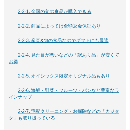
2-2-1. 全国の旬の食品が購入できる
2-2-2. 商品によっては全額返金保証あり
2-2-3. 産直&旬の食品なのでギフトにも最適
2-2-4. 見た目が悪いなどの「訳あり品」が安くて
お得
2-2-5. オイシックス限定オリジナル品もあり
2-2-6. 海鮮・野菜・フルーツ・パンなど豊富なラ
インナップ
2-2-7. 宅配クリーニング・お掃除などの「カジタ
ク」も取り扱っている