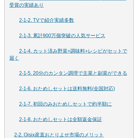
受賞の実績あり
2-1-2. TVで紹介実績多数
2-1-3. 累計900万個突破の人気サービス
2-1-4. カット済み野菜+調味料+レシピがセットで
届く
2-1-5. 20分のカンタン調理で主菜と副菜ができる
2-1-6. おためしセットは送料無料(全国対応)
2-1-7. 初回のみおためしセットで約半額に
2-1-8. おためしセットは全額返金保証
2-2. Oisix産直おとりよせ市場のメリット