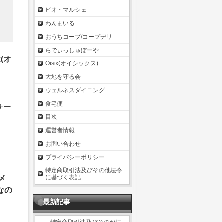
ビオ・マルシェ
わんまいる
おうちコープ/コープデリ
らでぃっしゅぼーや
(オ
Oisix(オイシックス)
大地を守る会
ウェルネスダイニング
食宅便
サー
目次
運営者情報
お問い合わせ
プライバシーポリシー
特定商取引法及びその他法令
メ
に基づく表記
なの
最新記事