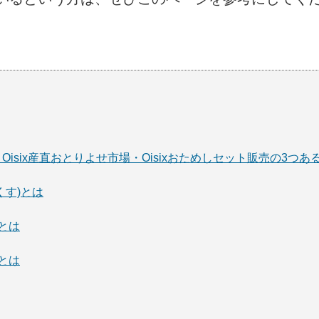
six・Oisix産直おとりよせ市場・Oisixおためしセット販売の3つあ
っくす)とは
場とは
売とは