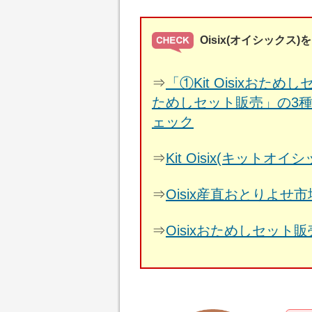
Oisix(オイシック
⇒
「①Kit Oisixおた
ためしセット販売」の3種類
ェック
⇒
Kit Oisix(キッ
⇒
Oisix産直おとりよ
⇒
Oisixおためしセット