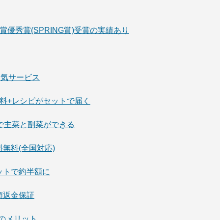
ス大賞優秀賞(SPRING賞)受賞の実績あり
の人気サービス
調味料+レシピがセットで届く
調理で主菜と副菜ができる
送料無料(全国対応)
セットで約半額に
全額返金保証
市場のメリット