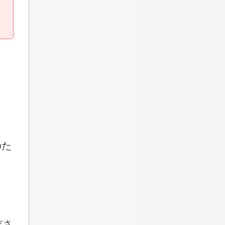
のた
ださ