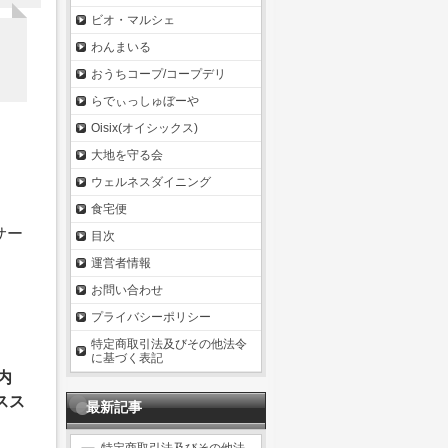
ビオ・マルシェ
わんまいる
おうちコープ/コープデリ
らでぃっしゅぼーや
Oisix(オイシックス)
大地を守る会
ウェルネスダイニング
食宅便
サー
目次
運営者情報
お問い合わせ
プライバシーポリシー
特定商取引法及びその他法令
に基づく表記
内
スス
最新記事