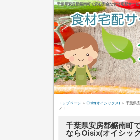
千葉県安房郡鋸南町で安心安全な食材宅配サービスを
トップページ
＞
Oisix(オイシックス)
＞
千葉県安
メ！
千葉県安房郡鋸南町
ならOisix(オイシ