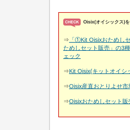
Oisix(オイシック
⇒
「①Kit Oisixおた
ためしセット販売」の3種類
ェック
⇒
Kit Oisix(キッ
⇒
Oisix産直おとりよ
⇒
Oisixおためしセット