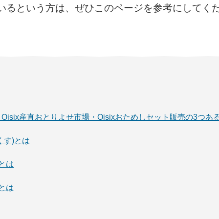
いるという方は、ぜひこのページを参考にしてく
six・Oisix産直おとりよせ市場・Oisixおためしセット販売の3つあ
っくす)とは
場とは
売とは