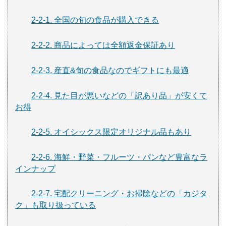
2-2-1. 全国の旬の食品が購入できる
2-2-2. 商品によっては全額返金保証あり
2-2-3. 産直&旬の食品なのでギフトにも最適
2-2-4. 見た目が悪いなどの「訳あり品」が安くて
お得
2-2-5. オイシックス限定オリジナル品もあり
2-2-6. 海鮮・野菜・フルーツ・パンなど豊富なラ
インナップ
2-2-7. 宅配クリーニング・お掃除などの「カジタ
ク」も取り扱っている