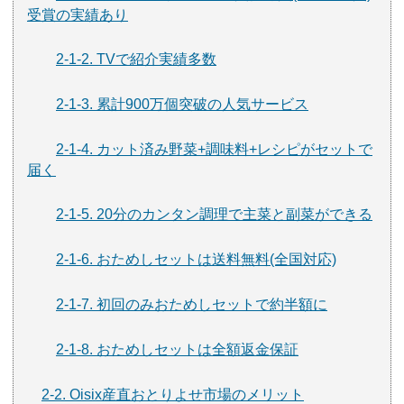
受賞の実績あり
2-1-2. TVで紹介実績多数
2-1-3. 累計900万個突破の人気サービス
2-1-4. カット済み野菜+調味料+レシピがセットで
届く
2-1-5. 20分のカンタン調理で主菜と副菜ができる
2-1-6. おためしセットは送料無料(全国対応)
2-1-7. 初回のみおためしセットで約半額に
2-1-8. おためしセットは全額返金保証
2-2. Oisix産直おとりよせ市場のメリット