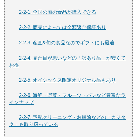
2-2-1. 全国の旬の食品が購入できる
2-2-2. 商品によっては全額返金保証あり
2-2-3. 産直&旬の食品なのでギフトにも最適
2-2-4. 見た目が悪いなどの「訳あり品」が安くて
お得
2-2-5. オイシックス限定オリジナル品もあり
2-2-6. 海鮮・野菜・フルーツ・パンなど豊富なラ
インナップ
2-2-7. 宅配クリーニング・お掃除などの「カジタ
ク」も取り扱っている