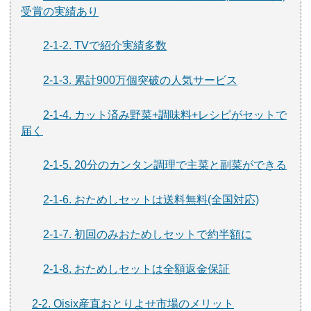
受賞の実績あり
2-1-2. TVで紹介実績多数
2-1-3. 累計900万個突破の人気サービス
2-1-4. カット済み野菜+調味料+レシピがセットで
届く
2-1-5. 20分のカンタン調理で主菜と副菜ができる
2-1-6. おためしセットは送料無料(全国対応)
2-1-7. 初回のみおためしセットで約半額に
2-1-8. おためしセットは全額返金保証
2-2. Oisix産直おとりよせ市場のメリット