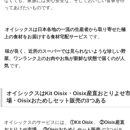
なくても、家族には安心安全な、そしておいしい食事を作
ってあげたいものです。
オイシックスは日本各地の一流の生産者から取り寄せた極
上の食材をお届けする食材宅配サービス
です。
味が良く、近所のスーパーでは見られないような珍しい野
菜、ワンランク上のお肉やお魚が新鮮な状態で届くのが人
気
です。
オイシックスはKit Oisix・Oisix産直おとりよせ
場・Oisixおためしセット販売の3つある
オイシックスのサービスには、
①Kit Oisix
、
②Oisix産直
おとりよせ市場
、
③Oisixおためしセット販売
の3つがあ