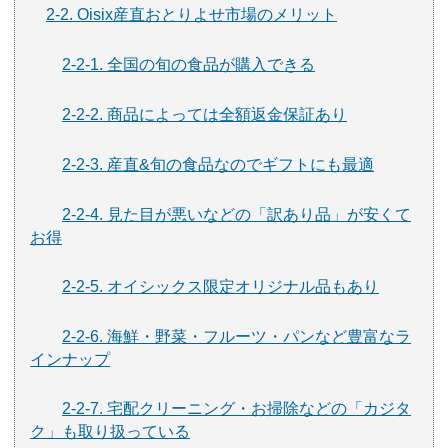
2-2. Oisix産直おとりよせ市場のメリット
2-2-1. 全国の旬の食品が購入できる
2-2-2. 商品によっては全額返金保証あり
2-2-3. 産直&旬の食品なのでギフトにも最適
2-2-4. 見た目が悪いなどの「訳あり品」が安くて
お得
2-2-5. オイシックス限定オリジナル品もあり
2-2-6. 海鮮・野菜・フルーツ・パンなど豊富なラ
インナップ
2-2-7. 宅配クリーニング・お掃除などの「カジタ
ク」も取り扱っている