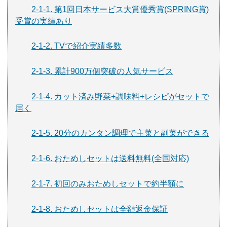
2-1-1. 第1回日本サービス大賞優秀賞(SPRING賞)
受賞の実績あり
2-1-2. TVで紹介実績多数
2-1-3. 累計900万個突破の人気サービス
2-1-4. カット済み野菜+調味料+レシピがセットで
届く
2-1-5. 20分のカンタン調理で主菜と副菜ができる
2-1-6. おためしセットは送料無料(全国対応)
2-1-7. 初回のみおためしセットで約半額に
2-1-8. おためしセットは全額返金保証