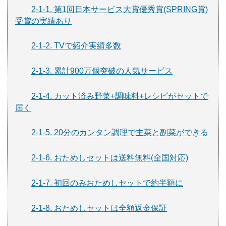
2-1-1. 第1回日本サービス大賞優秀賞(SPRING賞)
受賞の実績あり
2-1-2. TVで紹介実績多数
2-1-3. 累計900万個突破の人気サービス
2-1-4. カット済み野菜+調味料+レシピがセットで
届く
2-1-5. 20分のカンタン調理で主菜と副菜ができる
2-1-6. おためしセットは送料無料(全国対応)
2-1-7. 初回のみおためしセットで約半額に
2-1-8. おためしセットは全額返金保証