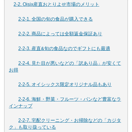
2-2. Oisix産直おとりよせ市場のメリット
2-2-1. 全国の旬の食品が購入できる
2-2-2. 商品によっては全額返金保証あり
2-2-3. 産直&旬の食品なのでギフトにも最適
2-2-4. 見た目が悪いなどの「訳あり品」が安くて
お得
2-2-5. オイシックス限定オリジナル品もあり
2-2-6. 海鮮・野菜・フルーツ・パンなど豊富なラ
インナップ
2-2-7. 宅配クリーニング・お掃除などの「カジタ
ク」も取り扱っている