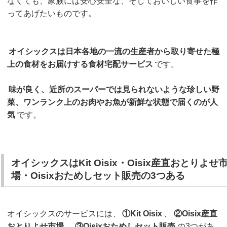
なくても、家族には安心安全な、そしておいしい食事を作
ってあげたいものです。
オイシックスは日本各地の一流の生産者から取り寄せた極
上の食材をお届けする食材宅配サービス
です。
味が良く、近所のスーパーでは見られないような珍しい野
菜、ワンランク上のお肉やお魚が新鮮な状態で届くのが人
気
です。
オイシックスはKit Oisix・Oisix産直おとりよせ
場・Oisixおためしセット販売の3つある
オイシックスのサービスには、
①Kit Oisix
、
②Oisix産直
おとりよせ市場
、
③Oisixおためしセット販売
の3つがあ