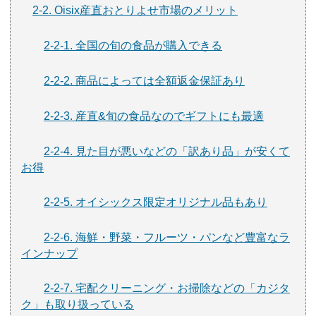
2-2. Oisix産直おとりよせ市場のメリット
2-2-1. 全国の旬の食品が購入できる
2-2-2. 商品によっては全額返金保証あり
2-2-3. 産直&旬の食品なのでギフトにも最適
2-2-4. 見た目が悪いなどの「訳あり品」が安くて
お得
2-2-5. オイシックス限定オリジナル品もあり
2-2-6. 海鮮・野菜・フルーツ・パンなど豊富なラ
インナップ
2-2-7. 宅配クリーニング・お掃除などの「カジタ
ク」も取り扱っている