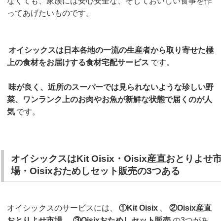
なくても、家族には安心安全な、そしておいしい食事を作
ってあげたいものです。
オイシックスは日本各地の一流の生産者から取り寄せた極
上の食材をお届けする食材宅配サービス
です。
味が良く、近所のスーパーでは見られないような珍しい野
菜、ワンランク上のお肉やお魚が新鮮な状態で届くのが人
気
です。
オイシックスはKit Oisix・Oisix産直おとりよせ
場・Oisixおためしセット販売の3つある
オイシックスのサービスには、
①Kit Oisix
、
②Oisix産直
おとりよせ市場
、
③Oisixおためしセット販売
の3つがあ