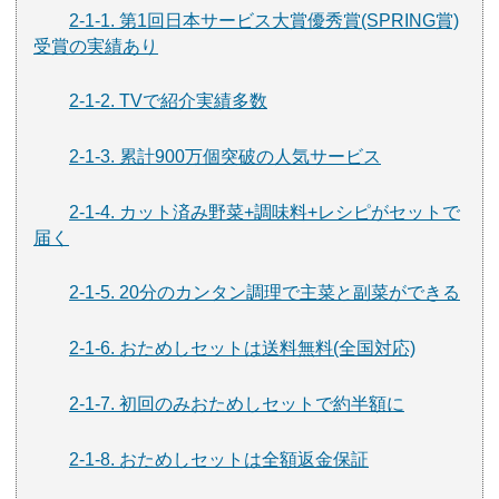
2-1-1. 第1回日本サービス大賞優秀賞(SPRING賞)
受賞の実績あり
2-1-2. TVで紹介実績多数
2-1-3. 累計900万個突破の人気サービス
2-1-4. カット済み野菜+調味料+レシピがセットで
届く
2-1-5. 20分のカンタン調理で主菜と副菜ができる
2-1-6. おためしセットは送料無料(全国対応)
2-1-7. 初回のみおためしセットで約半額に
2-1-8. おためしセットは全額返金保証