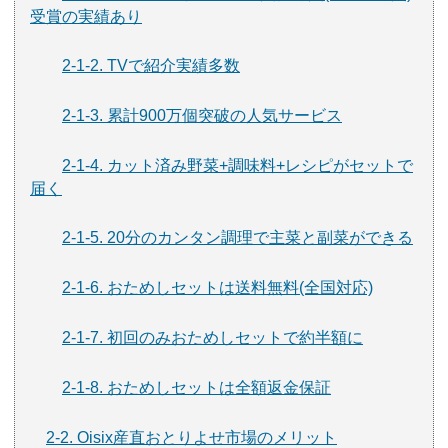
受賞の実績あり
2-1-2. TVで紹介実績多数
2-1-3. 累計900万個突破の人気サービス
2-1-4. カット済み野菜+調味料+レシピがセットで
届く
2-1-5. 20分のカンタン調理で主菜と副菜ができる
2-1-6. おためしセットは送料無料(全国対応)
2-1-7. 初回のみおためしセットで約半額に
2-1-8. おためしセットは全額返金保証
2-2. Oisix産直おとりよせ市場のメリット