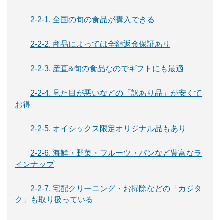
2-2-1. 全国の旬の食品が購入できる
2-2-2. 商品によっては全額返金保証あり
2-2-3. 産直&旬の食品なのでギフトにも最適
2-2-4. 見た目が悪いなどの「訳あり品」が安くて
お得
2-2-5. オイシックス限定オリジナル品もあり
2-2-6. 海鮮・野菜・フルーツ・パンなど豊富なラ
インナップ
2-2-7. 宅配クリーニング・お掃除などの「カジタ
ク」も取り扱っている