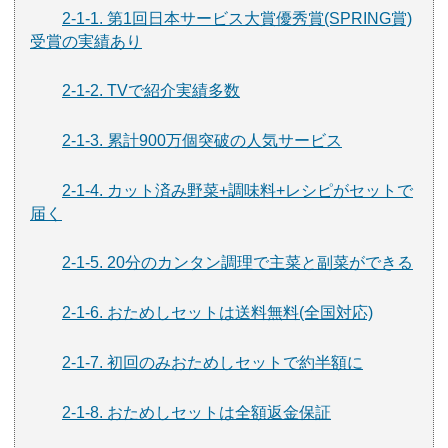
2-1-1. 第1回日本サービス大賞優秀賞(SPRING賞)
受賞の実績あり
2-1-2. TVで紹介実績多数
2-1-3. 累計900万個突破の人気サービス
2-1-4. カット済み野菜+調味料+レシピがセットで
届く
2-1-5. 20分のカンタン調理で主菜と副菜ができる
2-1-6. おためしセットは送料無料(全国対応)
2-1-7. 初回のみおためしセットで約半額に
2-1-8. おためしセットは全額返金保証