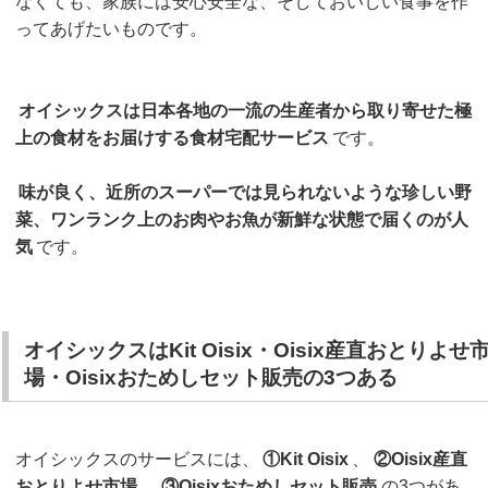
なくても、家族には安心安全な、そしておいしい食事を作
ってあげたいものです。
オイシックスは日本各地の一流の生産者から取り寄せた極
上の食材をお届けする食材宅配サービス
です。
味が良く、近所のスーパーでは見られないような珍しい野
菜、ワンランク上のお肉やお魚が新鮮な状態で届くのが人
気
です。
オイシックスはKit Oisix・Oisix産直おとりよせ
場・Oisixおためしセット販売の3つある
オイシックスのサービスには、
①Kit Oisix
、
②Oisix産直
おとりよせ市場
、
③Oisixおためしセット販売
の3つがあ