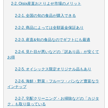
2-2. Oisix産直おとりよせ市場のメリット
2-2-1. 全国の旬の食品が購入できる
2-2-2. 商品によっては全額返金保証あり
2-2-3. 産直&旬の食品なのでギフトにも最適
2-2-4. 見た目が悪いなどの「訳あり品」が安くて
お得
2-2-5. オイシックス限定オリジナル品もあり
2-2-6. 海鮮・野菜・フルーツ・パンなど豊富なラ
インナップ
2-2-7. 宅配クリーニング・お掃除などの「カジタ
ク」も取り扱っている