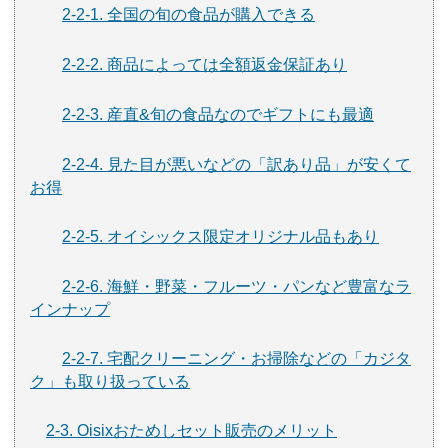
2-2-1. 全国の旬の食品が購入できる
2-2-2. 商品によっては全額返金保証あり
2-2-3. 産直&旬の食品なのでギフトにも最適
2-2-4. 見た目が悪いなどの「訳あり品」が安くて
お得
2-2-5. オイシックス限定オリジナル品もあり
2-2-6. 海鮮・野菜・フルーツ・パンなど豊富なラ
インナップ
2-2-7. 宅配クリーニング・お掃除などの「カジタ
ク」も取り扱っている
2-3. Oisixおためしセット販売のメリット