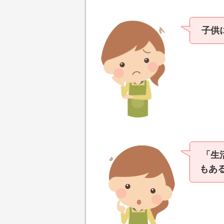
子供
「生
もあ