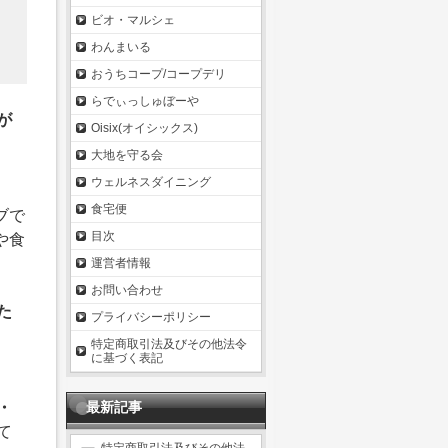
ビオ・マルシェ
わんまいる
おうちコープ/コープデリ
らでぃっしゅぼーや
が
Oisix(オイシックス)
大地を守る会
ウェルネスダイニング
食宅便
ブで
目次
や食
運営者情報
お問い合わせ
た
プライバシーポリシー
特定商取引法及びその他法令
に基づく表記
・
最新記事
て