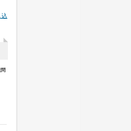
し込
境問