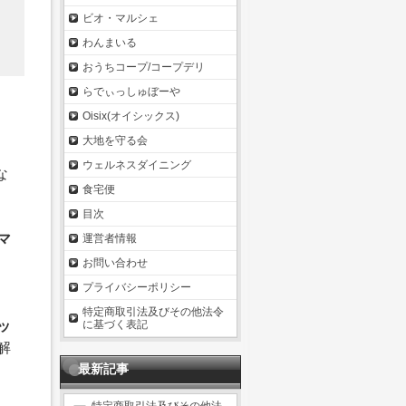
ビオ・マルシェ
わんまいる
おうちコープ/コープデリ
らでぃっしゅぼーや
Oisix(オイシックス)
大地を守る会
ウェルネスダイニング
な
食宅便
目次
マ
運営者情報
お問い合わせ
プライバシーポリシー
特定商取引法及びその他法令
ッ
に基づく表記
解
最新記事