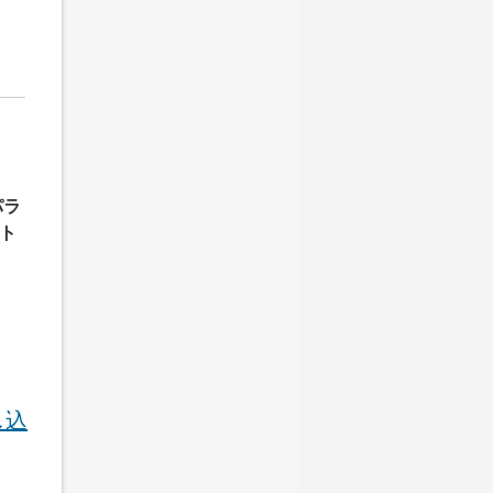
パラ
ト
し込