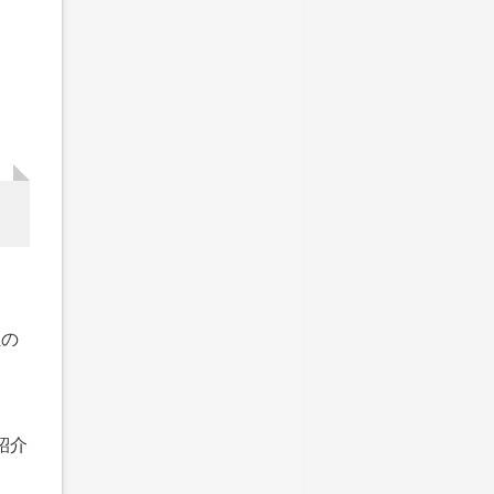
位の
紹介