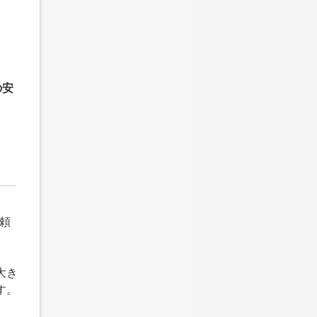
の安
頼
大き
す。